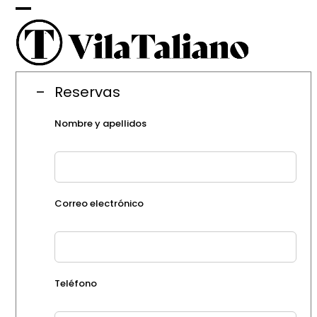
Skip
Open
Close
to
content
mobile
mobile
menu
menu
Reservas
Nombre y apellidos
Correo electrónico
Teléfono