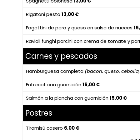
Spaghetti boloñesa
13,00 €
Rigatoni pesto
13,00 €
Fagottini de pera y queso en salsa de nueces
15
Ravioli funghi porcini con crema de tomate y p
Carnes y pescados
Hamburguesa completa
(bacon, queso, cebolla
Entrecot con guarnición
16,00 €
Salmón a la plancha con guarnición
15,00 €
Postres
Tiramisú casero
6,00 €