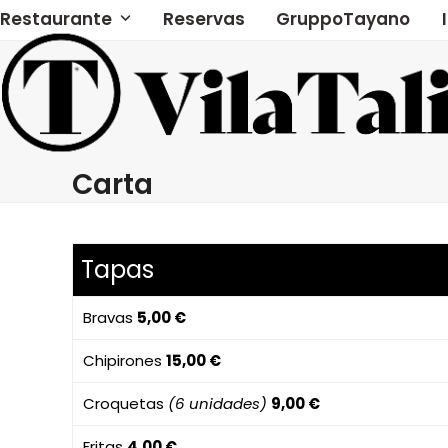
Skip
Restaurante
Reservas
GruppoTayano
to
content
Carta
Tapas
Bravas
5,00 €
Chipirones
15,00 €
Croquetas
(6 unidades)
9,00 €
Fritas
4,00 €