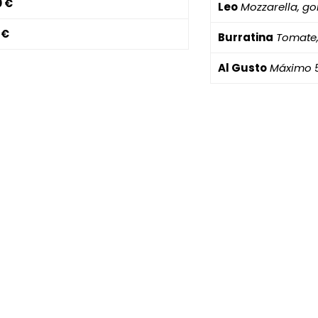
0 €
Leo
Mozzarella, g
 €
Burratina
Tomate,
Al Gusto
Máximo 5