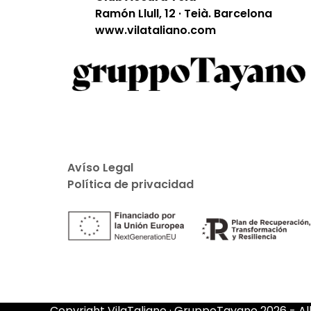
Ramón Llull, 12 · Teià. Barcelona
www.vilataliano.com
Avíso Legal
Política de privacidad
Copyright
VilaTaliano · GruppoTayano
2026 - Al