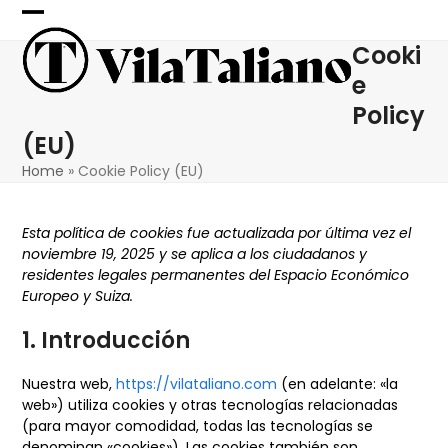
Skip
Open
Close
to
Cooki
content
mobile
mobile
e
menu
menu
Policy
(EU)
Home
»
Cookie Policy (EU)
Esta política de cookies fue actualizada por última vez el
noviembre 19, 2025 y se aplica a los ciudadanos y
residentes legales permanentes del Espacio Económico
Europeo y Suiza.
1. Introducción
Nuestra web,
https://vilataliano.com
(en adelante: «la
web») utiliza cookies y otras tecnologías relacionadas
(para mayor comodidad, todas las tecnologías se
denominan «cookies»). Las cookies también son