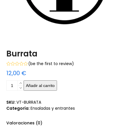
Burrata
(
be the first to review
)
Valorado
12,00
€
con
0
de
Burrata
Añadir al carrito
5
cantidad
SKU:
VT-BURRATA
Categoría:
Ensaladas y entrantes
Valoraciones (0)