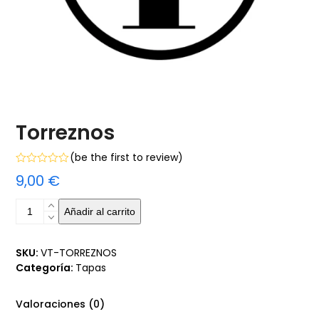
Torreznos
(
be the first to review
)
Valorado
9,00
€
con
0
de
Torreznos
Añadir al carrito
5
cantidad
SKU:
VT-TORREZNOS
Categoría:
Tapas
Valoraciones (0)