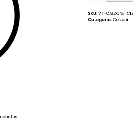
cantidad
SKU:
VT-CALZONE-CL
Categoría:
Calzoni
cachofas