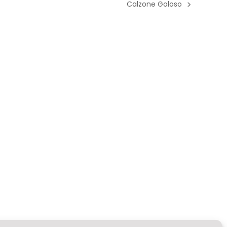
Calzone Goloso
next
post: