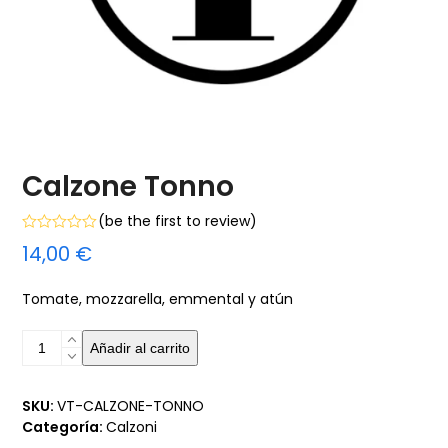
Calzone Tonno
(
be the first to review
)
Valorado
14,00
€
con
0
de
Tomate, mozzarella, emmental y atún
5
Calzone
Añadir al carrito
Tonno
cantidad
SKU:
VT-CALZONE-TONNO
Categoría:
Calzoni