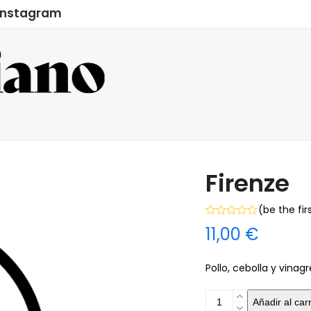
Instagram
Firenze
(
be the fir
Valorado
11,00
€
con
0
de
5
Pollo, cebolla y vina
Firenze
Añadir al carr
cantidad