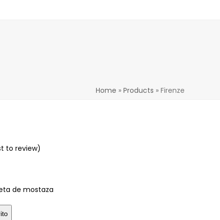
Home
»
Products
»
Firenze
st to review
)
greta de mostaza
ito