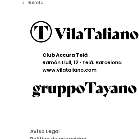
Burrata
previous
post:
Club Accura Teià
Ramón Llull, 12 · Teià. Barcelona
www.vilataliano.com
Avíso Legal
Política de privacidad